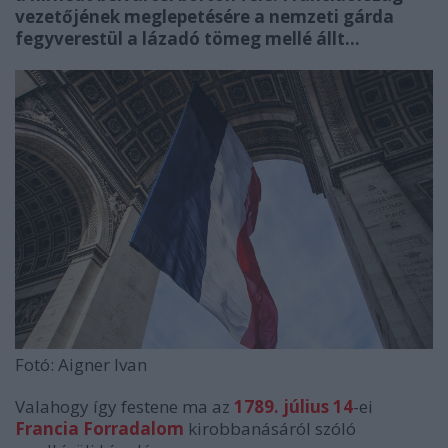
vezetőjének meglepetésére a nemzeti gárda
fegyverestül a lázadó tömeg mellé állt…
Fotó: Aigner Ivan
Valahogy így festene ma az
1789. július 14
-ei
Francia Forradalom
kirobbanásáról szóló