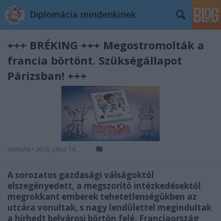
Diplomácia mindenkinek
+++ BRÉKING +++ Megostromolták a
francia börtönt. Szükségállapot
Párizsban! +++
IAMedia
•
2018. július 14.
A sorozatos gazdasági válságoktól
elszegényedett, a megszorító intézkedésektől
megrokkant emberek tehetetlenségükben az
utcára vonultak, s nagy lendülettel megindultak
a hírhedt belvárosi börtön felé. Franciaország