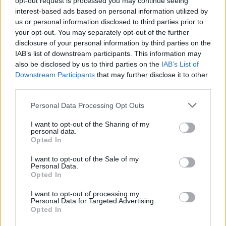
opt-out request is processed you may continue seeing
interest-based ads based on personal information utilized by
us or personal information disclosed to third parties prior to
your opt-out. You may separately opt-out of the further
disclosure of your personal information by third parties on the
Fotó: Aigner Ivan
IAB’s list of downstream participants. This information may
also be disclosed by us to third parties on the
IAB’s List of
Noha ez borzasztóan idegesítő tud lenni, amikor egy
Downstream Participants
that may further disclose it to other
bődületesen fontos tárgyalásra loholunk, az életünk
third parties.
nagy dobását jelentő castingra sietünk, vagy nyitott
szandálban és teniszzokniban ámuló-bámuló
Please note that this website/app uses one or more Google
Personal Data Processing Opt Outs
turistaként igyekszünk magunkba szívni a
francia
services and may gather and store information including but
kultúra
ezerszínű illatát, legalább annyira
not limited to your visit or usage behaviour. You may click to
I want to opt-out of the Sharing of my
personal data.
örvendetes jelenség az önmagunkért való kiállás, az
grant or deny consent to Google and its third-party tags to
Opted In
igazságtalansággal szembeni felszólalás, a sorsunk
use your data for below specified purposes in below Google
saját kezünkbe vételének, a közös célért való
consent section.
I want to opt-out of the Sale of my
összefogás lélekemelő megnyilvánulása.
Personal Data.
Opted In
Mindenesetre leszögezhetjük, hogy
I want to opt-out of processing my
Personal Data for Targeted Advertising.
Opted In
Párizs megér egy misét.