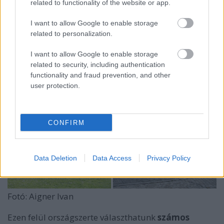
related to functionality of the website or app.
katonai parádé
val emlékeznek a párizsi Champs-
Elysées sugárúton, valamint számos vidéki
I want to allow Google to enable storage
városban.
related to personalization.
Napközben különböző
szabadtéri programok
at
I want to allow Google to enable storage
szerveznek. Ezek keretében tömörülnek ezrek a
related to security, including authentication
párizsi belvárosban kiállított katonai járművek köré,
functionality and fraud prevention, and other
ahol gyermekek és felnőttek egyaránt beszállhatnak
user protection.
tankokba, helikopterekbe, illetve testközelből
találkozhatnak a katonai alakulatok tagjaival.
CONFIRM
Data Deletion
Data Access
Privacy Policy
Fotó: Aigner Ivan
Ezen felül országszerte választhatunk
számos