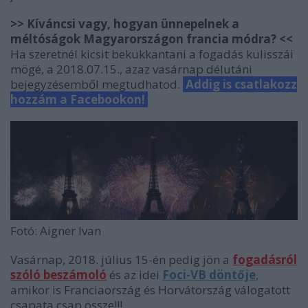
>> Kíváncsi vagy, hogyan ünnepelnek a
méltóságok Magyarországon francia módra? <<
Ha szeretnél kicsit bekukkantani a fogadás kulisszái
mögé, a 2018.07.15., azaz vasárnap délutáni
bejegyzésemből megtudhatod.
Addig is csatlakozz
hozzám a Facebookon!
Fotó: Aigner Ivan
Vasárnap, 2018. július 15-én pedig jön a
fogadásról
szóló beszámoló
és az idei
Foci-VB döntője
,
amikor is Franciaország és Horvátország válogatott
csapata csap össze!!!