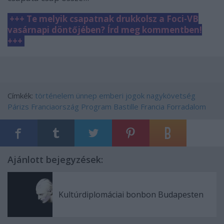
+++ Te melyik csapatnak drukkolsz a Foci-VB
vasárnapi döntőjében? Írd meg kommentben!
+++
Címkék:
történelem
ünnep
emberi jogok
nagykövetség
Párizs
Franciaország
Program
Bastille
Francia Forradalom
Ajánlott bejegyzések:
Kultúrdiplomáciai bonbon Budapesten