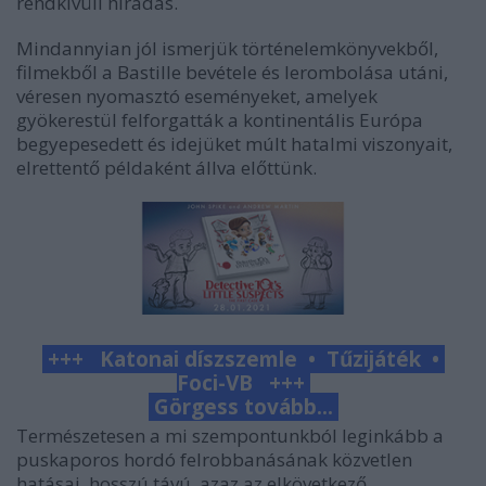
rendkívüli híradás.
Mindannyian jól ismerjük történelemkönyvekből,
filmekből a Bastille bevétele és lerombolása utáni,
véresen nyomasztó eseményeket, amelyek
gyökerestül felforgatták a kontinentális Európa
begyepesedett és idejüket múlt hatalmi viszonyait,
elrettentő példaként állva előttünk.
+++ Katonai díszszemle • Tűzijáték •
Foci-VB +++
Görgess tovább...
Természetesen a mi szempontunkból leginkább a
puskaporos hordó felrobbanásának közvetlen
hatásai, hosszú távú, azaz az elkövetkező