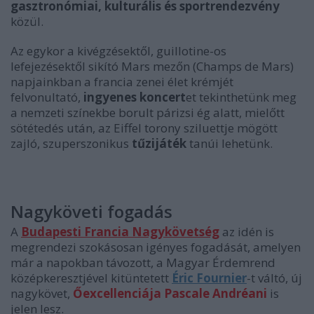
gasztronómiai, kulturális és sportrendezvény
közül.
Az egykor a kivégzésektől, guillotine-os
lefejezésektől sikító Mars mezőn (Champs de Mars)
napjainkban a francia zenei élet krémjét
felvonultató,
ingyenes koncert
et tekinthetünk meg
a nemzeti színekbe borult párizsi ég alatt, mielőtt
sötétedés után, az Eiffel torony sziluettje mögött
zajló, szuperszonikus
tűzijáték
tanúi lehetünk.
Nagyköveti fogadás
A
Budapesti Francia Nagykövetség
az idén is
megrendezi szokásosan igényes fogadását, amelyen
már a napokban távozott, a Magyar Érdemrend
középkeresztjével kitüntetett
Éric Fournier
-t váltó, új
nagykövet,
Őexcellenciája Pascale Andréani
is
jelen lesz.