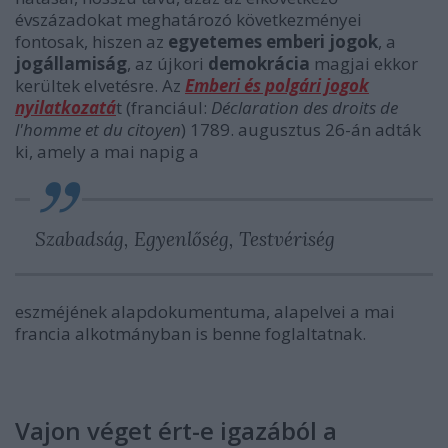
évszázadokat meghatározó következményei
fontosak, hiszen az
egyetemes emberi jogok
, a
jogállamiság
, az újkori
demokrácia
magjai ekkor
kerültek elvetésre. Az
Emberi és polgári jogok
nyilatkozatá
t (franciául:
Déclaration des droits de
l'homme et du citoyen
) 1789. augusztus 26-án adták
ki, amely a mai napig a
Szabadság, Egyenlőség, Testvériség
eszméjének alapdokumentuma, alapelvei a mai
francia alkotmányban is benne foglaltatnak.
Vajon véget ért-e igazából a