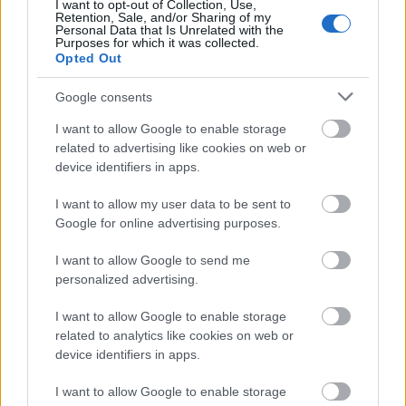
I want to opt-out of Collection, Use,
Retention, Sale, and/or Sharing of my
Personal Data that Is Unrelated with the
Purposes for which it was collected.
Persze az egész világra jellemző, hogy bár a
Opted Out
korábbiakhoz képest talán kevésbé durván, a harci
Google consents
kedv azért megmaradt sokakban. A
diplomácia
ereje
pontosan abban rejlik, hogy tárgyalásos
I want to allow Google to enable storage
alapon, kompromisszumok és együttműködés útján
related to advertising like cookies on web or
próbálja megoldani a konfliktusokat, nehogy
device identifiers in apps.
belobbanjon a láng, vagy akár mindent lesöprő,
pusztító tűzvésszé dagadjon.
I want to allow my user data to be sent to
Google for online advertising purposes.
I want to allow Google to send me
personalized advertising.
Hogyan emlékeznek meg a franciák
július 14-én?
I want to allow Google to enable storage
A franciák nagyon tudnak élni.
related to analytics like cookies on web or
device identifiers in apps.
A történelemalakító eseményre, 1880 óta látványos,
I want to allow Google to enable storage
gyalogos, motoros és légi egységeket felvonultató