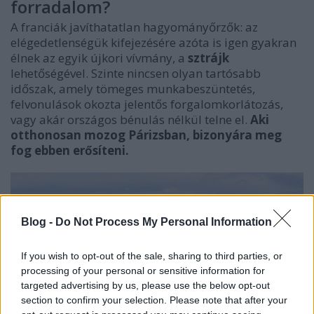
forradalom?
A franciák javíthatatlan hagyományőrzők: az
elégedetlenségük kifejezésére azóta is igen gyakran
élnek az egyik újkori vívmány, a
sztrájk
lehetőségével. Szinte nincsen olyan tartósabb
időszak, amely tömeges munkabeszüntetés,
felvonulások okozta jelentős forgalomkorlátozás,
vagy akár országos bénulás nélkül telne el.
Aki
otthonosan mozog Párizsban, bizonyára meg
fog ebben erősíteni.
Blog -
Do Not Process My Personal Information
If you wish to opt-out of the sale, sharing to third parties, or
processing of your personal or sensitive information for
targeted advertising by us, please use the below opt-out
section to confirm your selection. Please note that after your