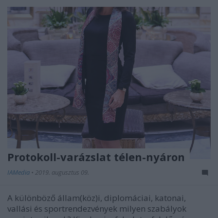
Protokoll-varázslat télen-nyáron
IAMedia
•
2019. augusztus 09.
A különböző állam(köz)i, diplomáciai, katonai,
vallási és sportrendezvények milyen szabályok