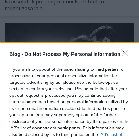
kapcsolatok porondján ennek a hibátlan
meghúzására a ...
Blog -
Do Not Process My Personal Information
If you wish to opt-out of the sale, sharing to third parties, or
processing of your personal or sensitive information for
targeted advertising by us, please use the below opt-out
section to confirm your selection. Please note that after your
opt-out request is processed you may continue seeing
interest-based ads based on personal information utilized by
us or personal information disclosed to third parties prior to
your opt-out. You may separately opt-out of the further
Szenvedély, Brexit és kínzó erotika
disclosure of your personal information by third parties on the
IAB’s list of downstream participants. This information may
IAMedia
•
2020. február 05.
also be disclosed by us to third parties on the
IAB’s List of