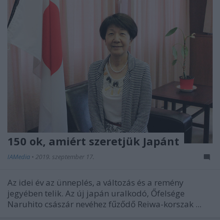
150 ok, amiért szeretjük Japánt
IAMedia
•
2019. szeptember 17.
Az idei év az ünneplés, a változás és a remény
jegyében telik. Az új japán uralkodó, Őfelsége
Naruhito császár nevéhez fűződő Reiwa-korszak ...