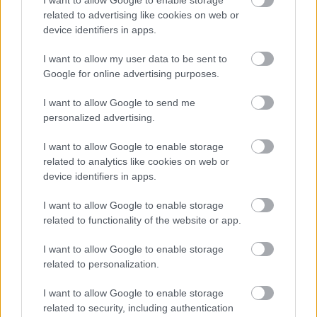
egykori NDK-s menekült TV-sztár
I want to allow Google to enable storage
related to advertising like cookies on web or
IAMedia
•
2019. október 15.
device identifiers in apps.
+++ Szigorúan bizalmas +++
Immáron 30 éve, hogy a
I want to allow my user data to be sent to
vasfüggöny első tégláját kiverte Magyarország az
Google for online advertising purposes.
osztrák határ megnyitásával, amikor NDK-sok ...
I want to allow Google to send me
personalized advertising.
I want to allow Google to enable storage
related to analytics like cookies on web or
device identifiers in apps.
I want to allow Google to enable storage
related to functionality of the website or app.
I want to allow Google to enable storage
related to personalization.
I want to allow Google to enable storage
related to security, including authentication