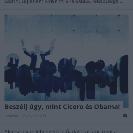
szerint zajlanak? Kinek mi a feladata, felelőssége ...
Beszélj úgy, mint Cicero és Obama!
IAMedia
•
2019. június 11.
Akarsz olyan lehengerlő előadást tartani, mint a