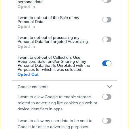
personal data.
grant or deny consent to Google and its third-party tags to
Opted In
use your data for below specified purposes in below Google
consent section.
I want to opt-out of the Sale of my
Personal Data.
Opted In
I want to opt-out of processing my
Personal Data for Targeted Advertising.
Opted In
I want to opt-out of Collection, Use,
Retention, Sale, and/or Sharing of my
Personal Data that Is Unrelated with the
Purposes for which it was collected.
Opted Out
30 év után visszatért Budapestre az
Google consents
egykori NDK-s menekült TV-sztár
I want to allow Google to enable storage
related to advertising like cookies on web or
IAMedia
•
2019. október 15.
device identifiers in apps.
+++ Szigorúan bizalmas +++
Immáron 30 éve, hogy a
I want to allow my user data to be sent to
vasfüggöny első tégláját kiverte Magyarország az
Google for online advertising purposes.