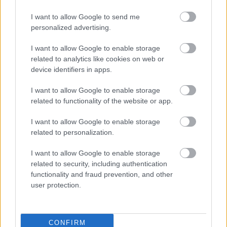
osztrák határ megnyitásával, amikor NDK-sok ...
I want to allow Google to send me
personalized advertising.
I want to allow Google to enable storage
related to analytics like cookies on web or
device identifiers in apps.
I want to allow Google to enable storage
related to functionality of the website or app.
I want to allow Google to enable storage
related to personalization.
I want to allow Google to enable storage
related to security, including authentication
functionality and fraud prevention, and other
Gigantikus mexikói nagyköveti party
user protection.
IAMedia
•
2019. október 02.
CONFIRM