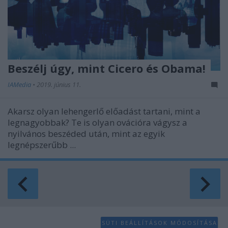
Beszélj úgy, mint Cicero és Obama!
IAMedia
•
2019. június 11.
Akarsz olyan lehengerlő előadást tartani, mint a
legnagyobbak? Te is olyan ovációra vágysz a
nyilvános beszéded után, mint az egyik
legnépszerűbb ...
SÜTI BEÁLLÍTÁSOK MÓDOSÍTÁSA