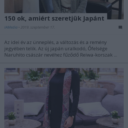
150 ok, amiért szeretjük Japánt
IAMedia
•
2019. szeptember 17.
Az idei év az ünneplés, a változás és a remény
jegyében telik. Az új japán uralkodó, Őfelsége
Naruhito császár nevéhez fűződő Reiwa-korszak ...