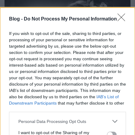
Blog -
Do Not Process My Personal Information
If you wish to opt-out of the sale, sharing to third parties, or
processing of your personal or sensitive information for
targeted advertising by us, please use the below opt-out
section to confirm your selection. Please note that after your
opt-out request is processed you may continue seeing
interest-based ads based on personal information utilized by
us or personal information disclosed to third parties prior to
your opt-out. You may separately opt-out of the further
Szenvedély, Brexit és kínzó erotika
disclosure of your personal information by third parties on the
IAB’s list of downstream participants. This information may
IAMedia
•
2020. február 05.
also be disclosed by us to third parties on the
IAB’s List of
Downstream Participants
that may further disclose it to other
+++ Szigorúan bizalmas +++
A nemzetközi
third parties.
tapasztalatszerzés időtlen idők óta a szellemi és a
vérfrissítés, a nagy fejlődések katalizátora, ami ...
Please note that this website/app uses one or more Google
Personal Data Processing Opt Outs
services and may gather and store information including but
not limited to your visit or usage behaviour. You may click to
I want to opt-out of the Sharing of my