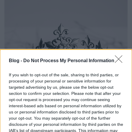
Blog -
Do Not Process My Personal Information
If you wish to opt-out of the sale, sharing to third parties, or
processing of your personal or sensitive information for
targeted advertising by us, please use the below opt-out
Mikor lesz a korona újra az egység
section to confirm your selection. Please note that after your
szimbóluma?
opt-out request is processed you may continue seeing
interest-based ads based on personal information utilized by
IAMedia
•
2021. április 24.
us or personal information disclosed to third parties prior to
your opt-out. You may separately opt-out of the further
Történelmi értelemben a korona az egység
disclosure of your personal information by third parties on the
szimbóluma. 2020 óta azonban a nemesfémből
IAB’s list of downstream participants. This information may