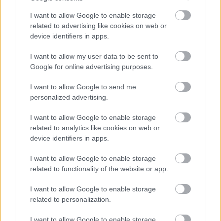
Bizonytalanság gyötör? Félsz? Nem tudod, kinek
I want to allow Google to enable storage
higgy? Íme egy függőséget nem okozó, kedélyjavító
related to advertising like cookies on web or
anti-Covid-tréning…
device identifiers in apps.
A maszk mögött ...
I want to allow my user data to be sent to
Google for online advertising purposes.
I want to allow Google to send me
personalized advertising.
I want to allow Google to enable storage
related to analytics like cookies on web or
device identifiers in apps.
I want to allow Google to enable storage
related to functionality of the website or app.
I want to allow Google to enable storage
related to personalization.
I want to allow Google to enable storage