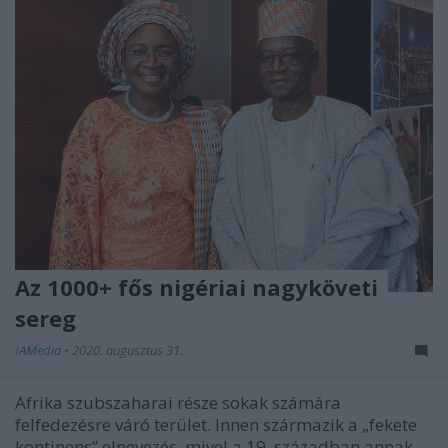
Az 1000+ fős nigériai nagyköveti
sereg
IAMedia
•
2020. augusztus 31.
Afrika szubszaharai része sokak számára
felfedezésre váró terület. Innen származik a „fekete
kontinens” elnevezés, mivel a 19. században annak ...