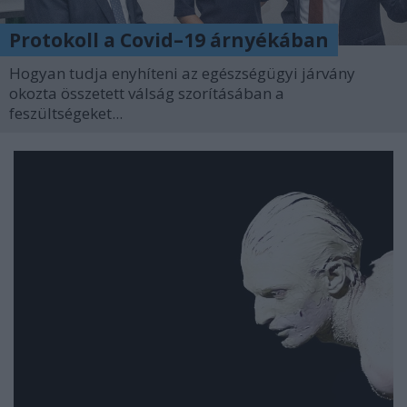
Protokoll a Covid–19 árnyékában
Hogyan tudja enyhíteni az egészségügyi járvány
okozta összetett válság szorításában a
feszültségeket...