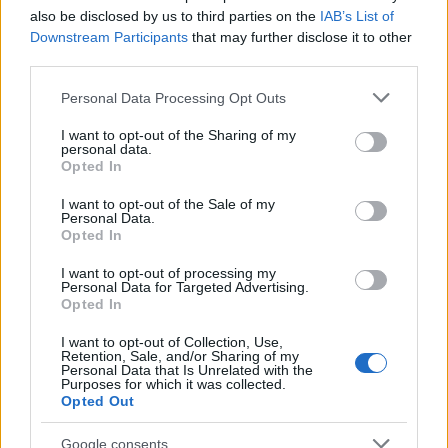
készült, drágakövekkel ékesített nemzeti ereklye
also be disclosed by us to third parties on the
IAB’s List of
képét ...
Downstream Participants
that may further disclose it to other
third parties.
Please note that this website/app uses one or more Google
Personal Data Processing Opt Outs
services and may gather and store information including but
not limited to your visit or usage behaviour. You may click to
I want to opt-out of the Sharing of my
personal data.
grant or deny consent to Google and its third-party tags to
Opted In
use your data for below specified purposes in below Google
consent section.
I want to opt-out of the Sale of my
Personal Data.
Opted In
I want to opt-out of processing my
Personal Data for Targeted Advertising.
Opted In
I want to opt-out of Collection, Use,
Retention, Sale, and/or Sharing of my
Personal Data that Is Unrelated with the
Purposes for which it was collected.
8 tévhites anti-Covid-tréning
Opted Out
IAMedia
•
2021. április 04.
Google consents