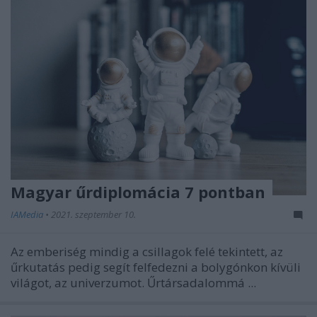
Magyar űrdiplomácia 7 pontban
IAMedia
•
2021. szeptember 10.
Az emberiség mindig a csillagok felé tekintett, az
űrkutatás pedig segít felfedezni a bolygónkon kívüli
világot, az univerzumot. Űrtársadalommá ...